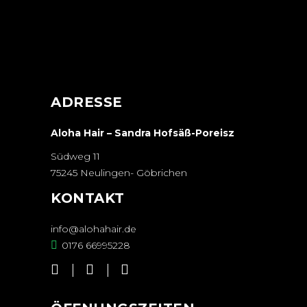
ADRESSE
Aloha Hair – Sandra Hofsäß-Poreisz
Südweg 11
75245 Neulingen- Göbrichen
KONTAKT
info@alohahair.de
0176 66995228