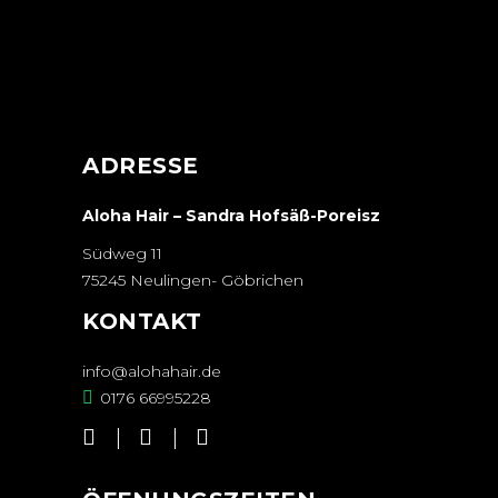
ADRESSE
Aloha Hair – Sandra Hofsäß-Poreisz
Südweg 11
75245 Neulingen- Göbrichen
KONTAKT
info@alohahair.de
0176 66995228